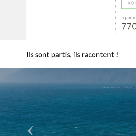
VOI
à partir
77
Ils sont partis, ils racontent !
Previous
Road trip en Corse de 10
motos. Europe active s