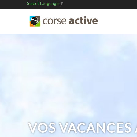
Select Language
▼
VOS VACANCES 