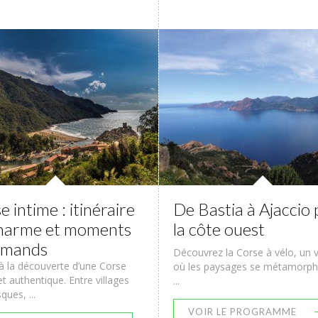
 intime : itinéraire
De Bastia à Ajaccio 
harme et moments
la côte ouest
rmands
Découvrez la Corse à vélo, un
à la découverte d’une Corse
où les paysages se métamorp
et authentique. Entre villages
...
ques, ...
VOIR LE PROGRAMME