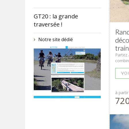
GT20 : la grande
traversée !
Rand
déco
Notre site dédié
trai
Partez 
combina
VOI
à partir
72