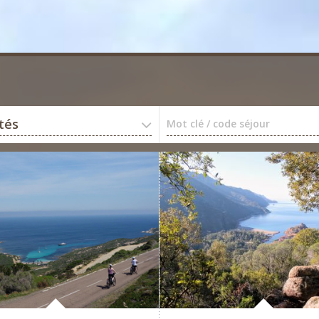
ités
Mot clé / code séjour