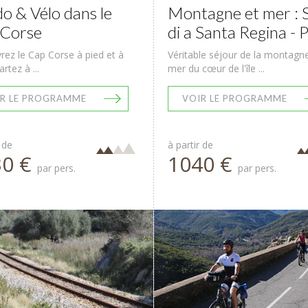
o & Vélo dans le
Montagne et mer : 
Corse
di a Santa Regina - 
ez le Cap Corse à pied et à
Véritable séjour de la montagne
artez à ...
mer du cœur de l'île ...
R LE PROGRAMME
VOIR LE PROGRAMME
 de
à partir de
30 €
1040 €
par pers.
par pers.