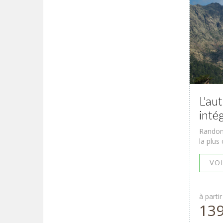
L'au
inté
Randonn
la plus 
VOI
à partir
13