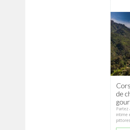
Corse
de c
gou
Partez 
intime 
pittores