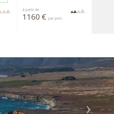
à partir de
1160 €
par pers.
Next
s étions 6 personnes et 4
en conçu. Nous avons pu