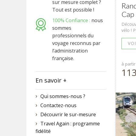
sur mesure complet ?
Rand
Tout est possible !
Cap 
100% Confiance :
nous
Découvr
sommes
vélo ! P
professionnels du
voyage reconnus par
VOI
l’administration
française.
à partir
11
En savoir +
Qui sommes-nous ?
Contactez-nous
Découvrir le sur-mesure
Travel Again : programme
fidélité