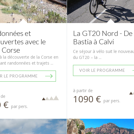
onnées et
La GT20 Nord - De
uvertes avec le
Bastia à Calvi
n Corse
Ce séjour à vélo suit le nouvea
à la découverte de la Corse en
du GT20 – la ...
nt randonnées et trajets ...
VOIR LE PROGRAMME
R LE PROGRAMME
à partir de
1090 €
 de
par pers.
0 €
par pers.