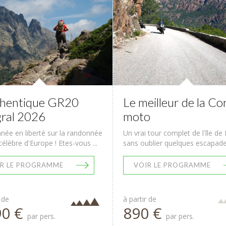
thentique GR20
Le meilleur de la Co
gral 2026
moto
ée en liberté sur la randonnée
Un vrai tour complet de l'île de
célèbre d'Europe ! Etes-vous ...
sans oublier quelques escapades
R LE PROGRAMME
VOIR LE PROGRAMME
 de
à partir de
90 €
890 €
par pers.
par pers.