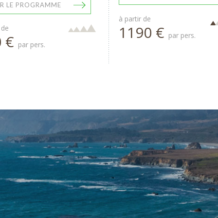
R LE PROGRAMME
à partir de
1190 €
 de
par pers.
0 €
par pers.
 jours avec réservation hôtels/chambres d'hôtes et ferry. Nou
'est occupé de tout. Leur road book digital est réellement bi