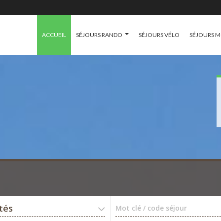
ACCUEIL
SÉJOURS RANDO
SÉJOURS VÉLO
SÉJOURS 
ités
Mot clé / code séjour