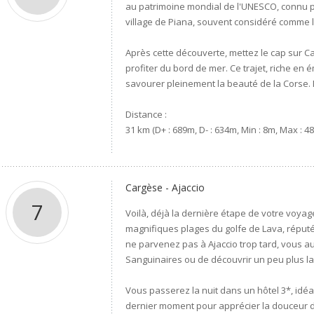
au patrimoine mondial de l'UNESCO, connu po
village de Piana, souvent considéré comme 
Après cette découverte, mettez le cap sur C
profiter du bord de mer. Ce trajet, riche e
savourer pleinement la beauté de la Corse. N
Distance :
31 km (D+ : 689m, D- : 634m, Min : 8m, Max : 4
Cargèse - Ajaccio
7
Voilà, déjà la dernière étape de votre voyage
magnifiques plages du golfe de Lava, réputée
ne parvenez pas à Ajaccio trop tard, vous au
Sanguinaires ou de découvrir un peu plus la 
Vous passerez la nuit dans un hôtel 3*, idéa
dernier moment pour apprécier la douceur de 