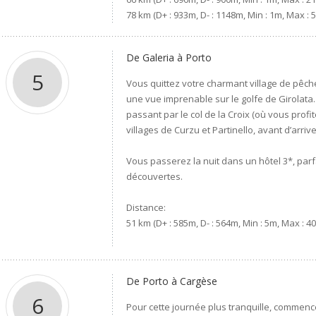
78 km (D+ : 933m, D- : 1148m, Min : 1m, Max : 
De Galeria à Porto
5
Vous quittez votre charmant village de pêcheu
une vue imprenable sur le golfe de Girolata.
passant par le col de la Croix (où vous prof
villages de Curzu et Partinello, avant d’arrive
Vous passerez la nuit dans un hôtel 3*, par
découvertes.
Distance:
51 km (D+ : 585m, D- : 564m, Min : 5m, Max : 4
De Porto à Cargèse
6
Pour cette journée plus tranquille, commenc