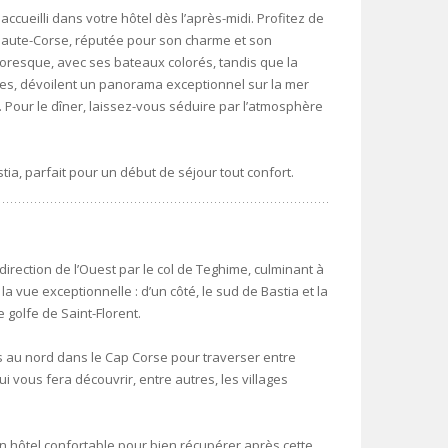
ccueilli dans votre hôtel dès l’après-midi. Profitez de
 Haute-Corse, réputée pour son charme et son
ttoresque, avec ses bateaux colorés, tandis que la
sibles, dévoilent un panorama exceptionnel sur la mer
Pour le dîner, laissez-vous séduire par l’atmosphère
tia, parfait pour un début de séjour tout confort.
direction de l’Ouest par le col de Teghime, culminant à
a vue exceptionnelle : d’un côté, le sud de Bastia et la
e golfe de Saint-Florent.
s au nord dans le Cap Corse pour traverser entre
i vous fera découvrir, entre autres, les villages
un hôtel confortable pour bien récupérer après cette