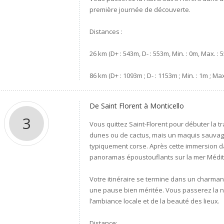
première journée de découverte.
Distances :
26 km (D+ : 543m, D- : 553m, Min. : 0m, Max. : 
86 km (D+ : 1093m ; D- : 1153m ; Min. : 1m ; Max
De Saint Florent à Monticello
3
Vous quittez Saint-Florent pour débuter la tr
dunes ou de cactus, mais un maquis sauvage
typiquement corse. Après cette immersion da
panoramas époustouflants sur la mer Médit
Votre itinéraire se termine dans un charmant
une pause bien méritée. Vous passerez la nu
l’ambiance locale et de la beauté des lieux.
Distance: