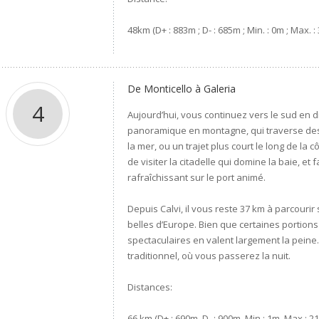
48km (D+ : 883m ; D- : 685m ; Min. : 0m ; Max. :
De Monticello à Galeria
4
Aujourd’hui, vous continuez vers le sud en d
panoramique en montagne, qui traverse des
la mer, ou un trajet plus court le long de la c
de visiter la citadelle qui domine la baie, e
rafraîchissant sur le port animé.
Depuis Calvi, il vous reste 37 km à parcouri
belles d’Europe. Bien que certaines portions
spectaculaires en valent largement la peine
traditionnel, où vous passerez la nuit.
Distances:
66 km (D+ : 690m, D- : 900m, Min : 1m, Max : 2