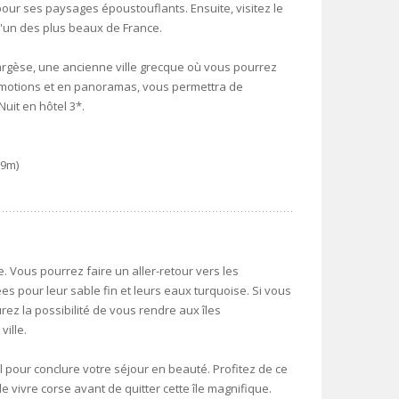
ur ses paysages époustouflants. Ensuite, visitez le
l'un des plus beaux de France.
argèse, une ancienne ville grecque où vous pourrez
n émotions et en panoramas, vous permettra de
uit en hôtel 3*.
89m)
. Vous pourrez faire un aller-retour vers les
s pour leur sable fin et leurs eaux turquoise. Si vous
rez la possibilité de vous rendre aux îles
ville.
l pour conclure votre séjour en beauté. Profitez de ce
vivre corse avant de quitter cette île magnifique.