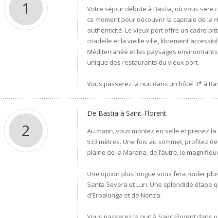
1
Votre séjour débute à Bastia, où vous serez a
ce moment pour découvrir la capitale de la
authenticité. Le vieux port offre un cadre pi
citadelle et la vieille ville, librement acces
Méditerranée et les paysages environnants. 
unique des restaurants du vieux port.
Vous passerez la nuit dans un hôtel 3* à Bas
De Bastia à Saint-Florent
2
Au matin, vous montez en selle et prenez la 
533 mètres. Une fois au sommet, profitez de l
plaine de la Marana, de l’autre, le magnifiqu
Une option plus longue vous fera rouler plu
Santa Severa et Luri. Une splendide étape qu
d'Erbalunga et de Nonza.
Vous passerez la nuit à Saint-Florent dans 