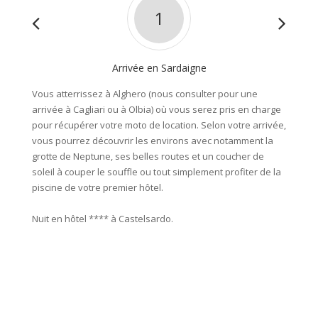
1
Arrivée en Sardaigne
Vous atterrissez à Alghero (nous consulter pour une
Après l
arrivée à Cagliari ou à Olbia) où vous serez pris en charge
village
pour récupérer votre moto de location. Selon votre arrivée,
grotte 
vous pourrez découvrir les environs avec notamment la
fortere
grotte de Neptune, ses belles routes et un coucher de
hôtel p
soleil à couper le souffle ou tout simplement profiter de la
piscine de votre premier hôtel.
Distance
Grotta 
Nuit en hôtel **** à Castelsardo.
Nuit en